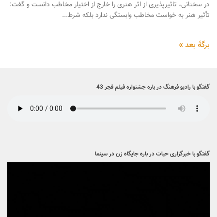
در سخنانی، تاثیرپذیری از اثر هنری را خارج از اختیار مخاطب دانست و گفت:
تأثیر هنر به خواست مخاطب وابستگی ندارد بلکه شرط...
برگهٔ بعد »
گفتگو با رادیو فرهنگ در باره جشنواره فیلم فجر 43
گفتگو با خبرگزاری حیات در باره جایگاه زن در سینما