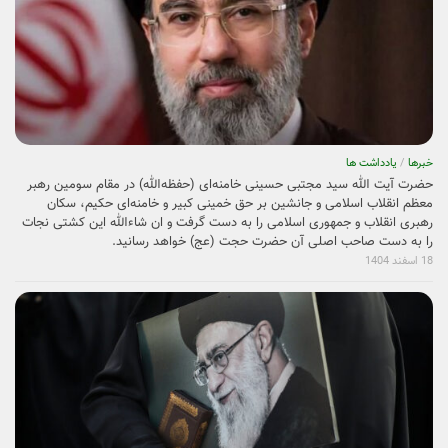
خبرها
/
یادداشت ها
حضرت آیت الله سید مجتبی حسینی خامنه‌ای (حفظه‌الله) در مقام سومین رهبر
معظم انقلاب اسلامی و جانشین بر حق خمینی کبیر و خامنه‌ای حکیم، سکان
رهبری انقلاب و جمهوری اسلامی را به دست گرفت و ان شاءالله این کشتی نجات
را به دست صاحب اصلی آن حضرت حجت (عج) خواهد رسانید.
18 اسفند 1404