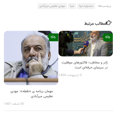
برچسب‌ها:
جشنواره حوا
صبا
مهدی عظیمی میرآبادی
مطالب مرتبط
0
0
ژانر و مخاطب؛ فاکتورهای موفقیت
در سینمای حرفه‌ای است
3 اردیبهشت 1404
مهمان برنامه ی «نقطه»: مهدی
عظیمی میرآبادی
26 اسفند 1401