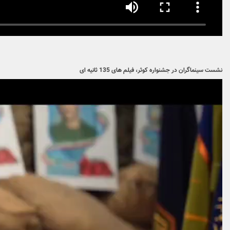
نشست سینماگران در جشنواره کوثر، فیلم های 135 ثانیه ای