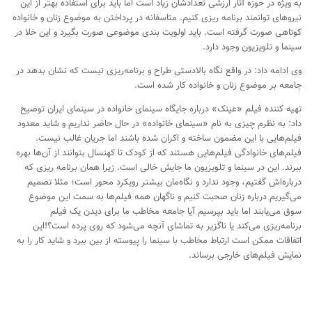
به ویژه در حوزه آثار ارزشی تعدادشان زیاد است اما باید برای استفاده بهتر از این
نیروهای توانمند برنامه ریزی کنیم. متاسفانه در پرداختن به موضوع زنان و خانواده
کوتاهی صورت گرفته است. باید اولویت بندی موضوعی صورت بگیرد و این خلا در
سینما و تلویزیون وجود دارد.
وی ادامه داد: در واقع نگاه بالادستی طراح و برنامه‌ریزی نیست که نشان بدهد در
جامعه بر موضوع زنان و خانواده کار شده است.
تهیه کننده فیلم «عینک» درباره جایگاه سینمای خانوا‌ده در سینمای ایران توضیح
داد: به نظرم چیزی به نام «سینمای خانواده» در حال حاضر نداریم و شاید معدود
فیلم‌هایی با این مضمون ساخته و اکران شده باشند اما جریان غالب نیست.
فیلم‌های خانوادگی فیلم‌هایی هستند که از کودک تا کهنسال بتوانند از آن‌ها بهره
ببرند. این در سینما و تلویزیون ما جایش خالی است. زیرا همان برنامه ریزی که
درباره‌اش گفتیم، وجود ندارد و نگاه‌مان بیشتر رویکرد محور است؛ مثلا تصمیم
می‌گیریم درباره زنان صحبت کنیم و ناگهان همه فیلم‌ها به سمت این موضوع
سوق می‌یابند اما باید بپرسیم آیا جامعه مخاطب ما برای دیدن یک فیلم
برنامه‌ریزی می‌کند یا ناگزیر به تماشای آنچه می‌شود که روی پرده است؟!این
اتفاقات ممکن است ارتباط مخاطب با سینما را پیوسته از بین ببرد و شاید کار را به
نمایش فیلم‌های خارجی برساند.