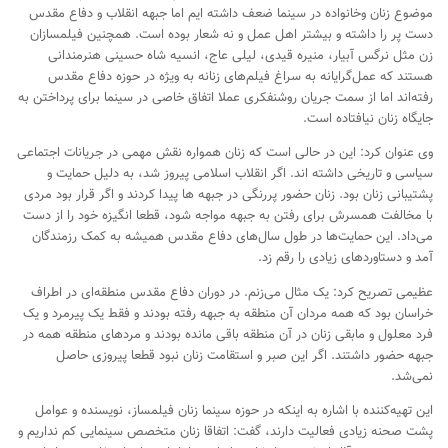
موضوع زنان و‌خانواده در سینما ضعف داشته ایم اما جبهه انقلاب و دفاع مقدس
دست پر را داشته و بیشتر اهل عمل و‌ نه شعار بوده است. همچنین فیلمسازان
زن مثل نرگس آبیار، منیره قیدی، لیلی عاج، انسیه شاه حسینی هنرمندانی
هستند که عمل‌گرایانه به سراغ فیلم‌های زنانه به ویژه در حوزه دفاع مقدس
رفته‌اند اما از سمت جریان روشنفکری عملا اتفاق خاصی در سینما برای پرداختن به
جایگاه زنان نیافتاده است.
وی عنوان کرد: این در حالی است که زنان همواره نقش مهمی در جریانات اجتماعی
سیاسی و تاریخی داشته اند. اگر انقلاب اسلامی پیروز شد، به دلیل حمایت و
پشتیبانی زنان بود. زنان حضور پررنگی در جبهه ها پیدا کردند و اگر قرار بود مردی
با مخالفت همسرش برای رفتن به جبهه مواجه شود، قطعا انگیزه خود را از دست
می‌داد. این حمایت‌ها در طول سال‌های دفاع مقدس همیشه به کمک رزمندگان
آمد و دستاوردهای زیادی را رقم زد.
عظیمی تصریح کرد: یک مثال می‌زنم. در دوران دفاع مقدس منطقه‌ای در اطراف
خراسان بود که همه مردان آن منطقه به جبهه رفته بودند و فقط یک پیرمرد و یک
فرد معلول و مابقی زنان در آن منطقه باقی مانده بودند و مردهای منطقه همه در‌
جبهه حضور داشتند. اگر این صبر و استقامت زنان نبود قطعا پیروزی حاصل
نمی‌شد.
این تهیه‌کننده با اشاره به اینکه در حوزه سینما زنان فیلمساز، نویسنده و عوامل
پشت صحنه زیادی فعالیت دارند، گفت: اتفاقا زنان متخصص سینمایی کم نداریم و