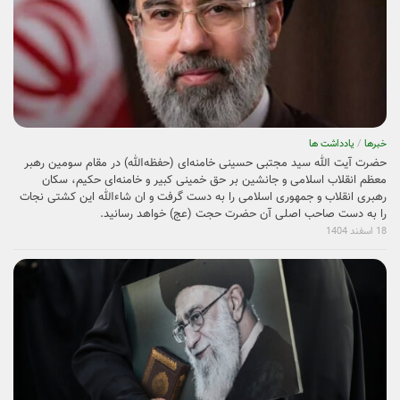
خبرها
/
یادداشت ها
حضرت آیت الله سید مجتبی حسینی خامنه‌ای (حفظه‌الله) در مقام سومین رهبر
معظم انقلاب اسلامی و جانشین بر حق خمینی کبیر و خامنه‌ای حکیم، سکان
رهبری انقلاب و جمهوری اسلامی را به دست گرفت و ان شاءالله این کشتی نجات
را به دست صاحب اصلی آن حضرت حجت (عج) خواهد رسانید.
18 اسفند 1404