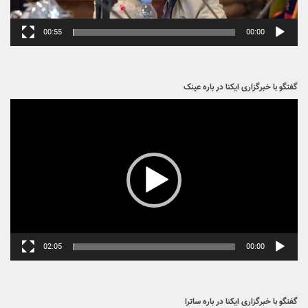
01:57
00:00
نشست سینماگران در جشنواره کوثر، فیلم های ۱۳۵ ثانیه ای
نمایشگر
ویدیو
00:55
00:00