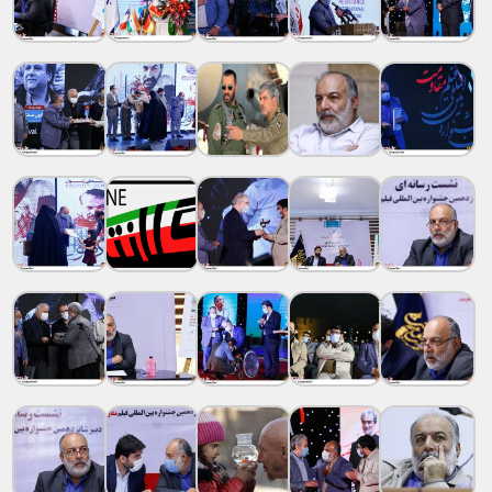
نمایشگر
ویدیو
02:41
00:00
عکس