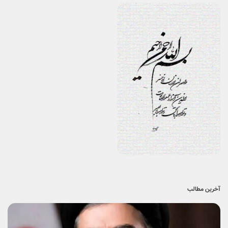
حضرت آیت الله سید مجتبی حسینی خامنه‌ای (حفظه‌الله) در مقام سومین
رهبر معظم انقلاب اسلامی و جانشین بر حق خمینی کبیر و خامنه‌ای حکیم، سکان
رهبری انقلاب و جمهوری اسلامی را به دست گرفت و ان شاءالله این کشتی نجات
را به دست صاحب اصلی آن حضرت حجت (عج) خواهد رسانید.
شهادت برازنده‌ترین ردا بر قامت رعنا و استوار آن رهبر شهیدان، حضرت آیت
الله العظمی سید علی خامنه‌ای بود.
اصرار اقلیتی غیر مردمی در سینما (بر جدایی از مردم و انقلاب) موجودیت
سینما را به خطر نمی ­اندازد؟
سینما، پلی برای معرفی اخلاق و یکتاپرستی پیامبر اسلام
نگاه ها به زن برگرفته از نگاه غرب به زن است