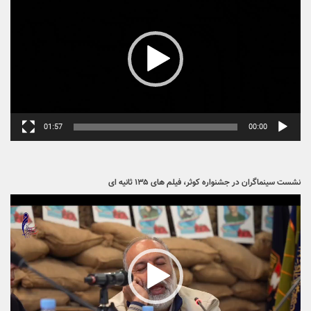
فیلم مقاومت در سخنانی، تاثیرپذیری از اثر هنری را خارج از
اختیار مخاطب دانست و گفت: تأثیر هنر به خواست مخاطب
وابستگی ندارد بلکه شرط...
برگهٔ بعد »
گفتگو با رادیو فرهنگ در باره جشنواره فیلم فجر ۴۳
پخش‌کننده
00:00
00:00
صوت
گفتگو با خبرگزاری حیات در باره جایگاه زن در سینما
نمایشگر
ویدیو