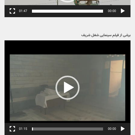
03:21
00:00
تیزر فیلم سینمایی هایپاور
نمایشگر
ویدیو
01:47
00:00