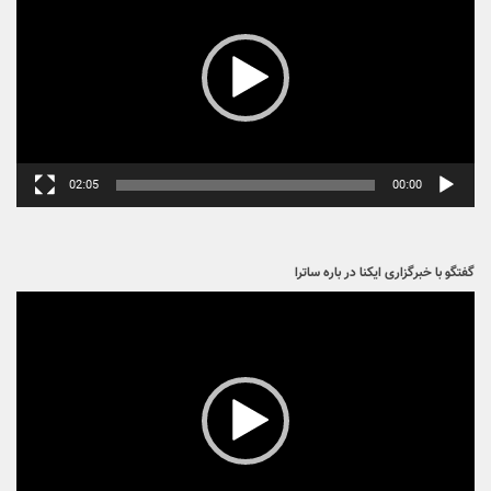
02:05
00:00
گفتگو با خبرگزاری ایکنا در باره ساترا
نمایشگر
ویدیو